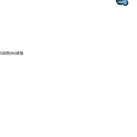
固態(tài)硬盤