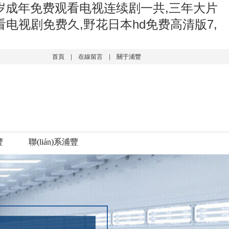
八岁成年免费观看电视连续剧一共,三年大片
看电视剧免费久,野花日本hd免费高清版7,
首頁
|
在線留言
|
關于浦豐
豐
聯(lián)系浦豐