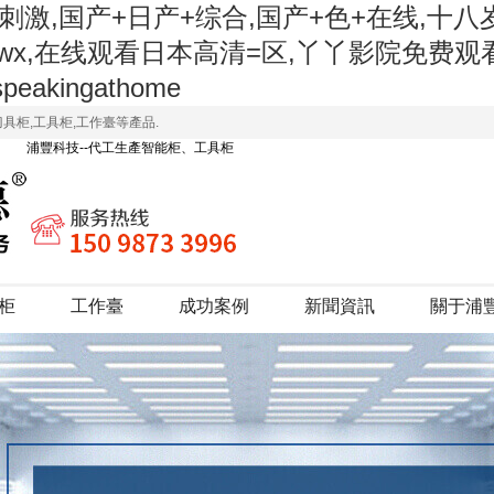
刺激,国产+日产+综合,国产+色+在线,十
wx,在线观看日本高清=区,丫丫影院免费观
ingathome
刀具柜,工具柜,工作臺等產品.
浦豐科技--代工生產智能柜、工具柜
柜
工作臺
成功案例
新聞資訊
關于浦